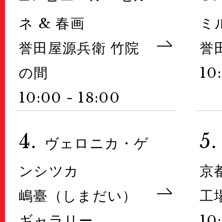
ネ & 春画
ミ
誉田屋源兵衛 竹院
誉
の間
10
10:00 - 18:00
4.
5.
ヴェロニカ・ゲ
ンシツカ
京
嶋臺（しまだい）
工場
ギャラリー
10