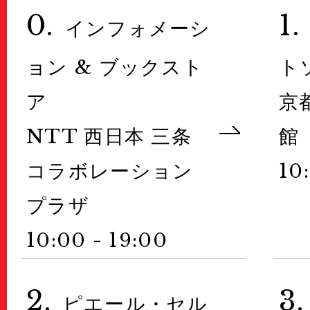
0.
1.
インフォメーシ
Public Relations
ョン & ブックスト
ト
Stories
ア
京
特集記事
NTT 西日本 三条
館
Sponsors & Partner
コラボレーション
10
KG Friends/Donate
プラザ
Press
プレス
10:00 - 19:00
Contact
お問い合わせ
2.
3.
ピエール・セル