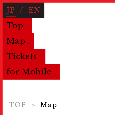
JP
/
EN
Top
Map
Tickets
for Mobile
TOP
Map
Useful Information