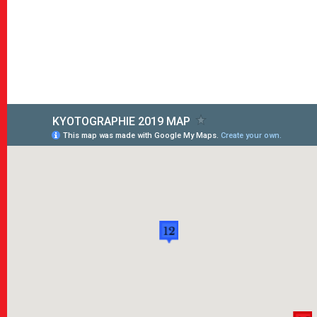
News
ニュース
About Us
KYOTOGRAPHI
Exhibitions
展示情報
Map
地図
Venues
会場一覧
Tickets
チケット
Visit Kyoto
京都をより楽し