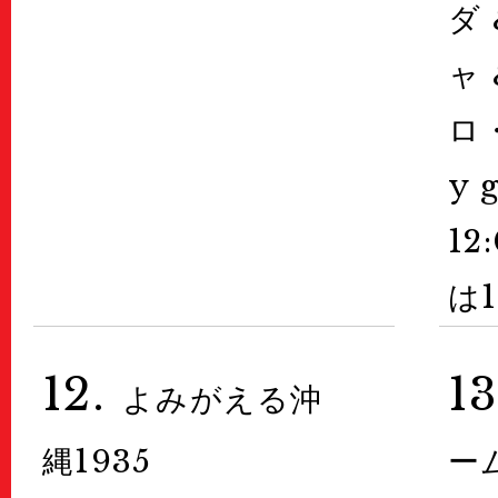
ダ
ャ
ロ
y 
12
は
12.
13
よみがえる沖
縄1935
ー